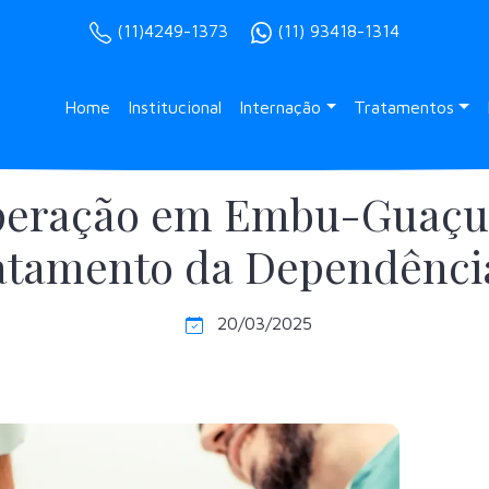
(11)4249-1373
(11) 93418-1314
Home
Institucional
Internação
Tratamentos
uperação em Embu-Guaçu 
ratamento da Dependênci
20/03/2025