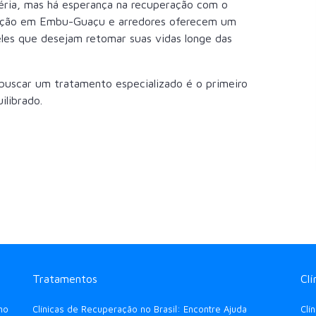
éria, mas há esperança na recuperação com o
itação em Embu-Guaçu e arredores oferecem um
les que desejam retomar suas vidas longe das
, buscar um
tratamento
especializado é o primeiro
ilibrado.
Tratamentos
Cl
no
Clínicas de Recuperação no Brasil: Encontre Ajuda
Clí